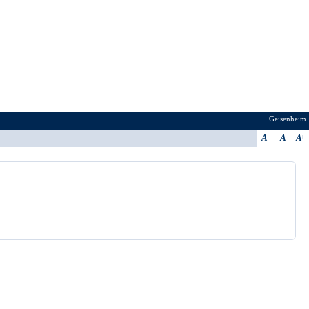
Geisenheim
A
A
A